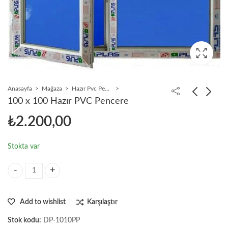
Anasayfa
Mağaza
Hazır Pvc Pencereler
100 x 100 Hazır PVC Pencere
₺
2.200,00
Stokta var
100 x 100 Hazır PVC Pencere adet
Add to wishlist
Karşılaştır
Stok kodu:
DP-1010PP