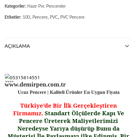
Kategoriler:
Hazır Pvc Pencereler
Etiketler:
100
,
Pencere
,
PVC
,
PVC Pencere
AÇIKLAMA
05315614551
www.demirpen.com.tr
Ucuz Pencere | Kaliteli Ürünler En Uygun Fiyata
Türkiye’de Bir
İ
lk Gerçekle
ş
tiren
Firmamız.
Standart Ölçülerde Kapı Ve
Pencere Üreterek Maliyetlerimizi
Neredeyse Yarıya dü
ş
ürüp Bunu da
Mü
ş
terisi
İ
le Payla
ş
mayı ilke Edinmi
ş
Bir