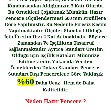
Kunduracıdan Aldı
ğ
ımızın 3 Katı Olurdu.
Bu Örnekleri Ço
ğ
altmak Mümkün. Hazır
Pencere Ölçülendermesi 600 mm Profillere
Göre Yapılmı
ş
tır. Bu Nedenle Firesiz Kesim
Yapılmaktadır. Ölçüler Standart Oldu
ğ
u
İ
çin Üretim Hızı 2 Kat Artmaktadır. Böylece
Zamandan Ve
İş
çilikten Tasarruf
Sa
ğ
lanmaktadır. Ayrıca
S
tandart Üretim
Oldu
ğ
u
İ
çin
İş
çilik Hataları Minimize
Edilmektedir. Yukarıda Verilen
Örneklerden Dolayı Standart Pencere,
Standart Dı
ş
ı Pencerelere Göre Yakla
ş
ık
%60
Daha Ucuz , Hem de Daha
Kalitelidir.
Neden Hazır Pencere ?