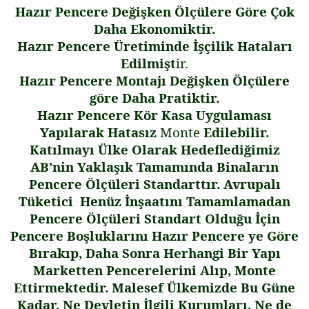
Hazır Pencere De
ğ
i
ş
ken Ölçülere Göre Çok
Daha Ekonomiktir.
Hazır Pencere Üretiminde
İş
çilik Hataları
Edilmi
ş
t
ir.
Hazır Pencere Montajı De
ğ
i
ş
ken Ölçülere
göre Daha Pratiktir.
Hazır Pencere Kör Kasa Uygulaması
Yapılarak Hatasız
Monte
Edilebilir.
Katılmayı Ülke Olarak Hedefledi
ğ
imiz
AB’nin Yakla
ş
ık Tamamında Binaların
Pencere Ölçüleri Standarttır. Avrupalı
Tüketici Henüz
İ
n
ş
aatını Tamamlamadan
Pencere Ölçüleri Standart Oldu
ğ
u
İ
çin
Pencere Bo
ş
luklarını Hazır Pencere ye Göre
Bırakıp, Daha Sonra Herhangi Bir Yapı
Marketten Pencerelerini Alıp, Monte
Ettirmektedir. Malesef Ülkemizde Bu Güne
Kadar, Ne Devletin
İ
lgili Kurumları, Ne de