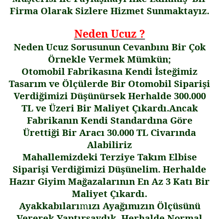
F
irma
Olarak Sizlere Hizmet Sunmaktayız.
Neden Ucuz ?
Neden Ucuz Sorusunun Cevanbını Bir Çok
Örnekle Vermek Mümkün;
Otomobil Fabrikasına Kendi
İ
ste
ğ
imiz
Tasarım ve Ölçülerde Bir Otomobil Sipari
ş
i
Verdi
ğ
imizi Dü
ş
ünürsek Herhalde 300.000
TL ve Üzeri Bir Maliyet Çıkardı.Ancak
Fabrikanın Kendi Standardına Göre
Üretti
ğ
i Bir Aracı 30.000 TL Civarında
Alabiliriz
Mahallemizdeki Terziye Takım Elbise
Sipari
ş
i Verdi
ğ
imizi Dü
ş
ünelim. Herhalde
Hazır Giyim Ma
ğ
azalarının En Az 3 Katı Bir
Maliyet Çıkardı.
Ayakkabıları
m
ızı Aya
ğ
ımızın Ölçüsünü
Vererek Yaptırsaydık, Herhalde Normal