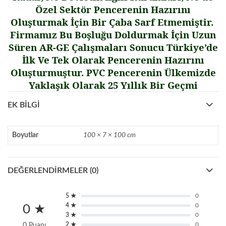
Özel Sektör Pencerenin Hazırını
Olu
ş
turmak
İ
çin Bir Çaba Sarf Etmemi
ş
tir.
Firmamız Bu Bo
ş
lu
ğ
u Doldurmak
İ
çin Uzun
Süren AR-GE Çalı
ş
maları Sonucu Türkiye’de
İ
lk Ve Tek Olarak Pencerenin Hazırını
Olu
ş
turmu
ş
tur. PVC Pencerenin Ülkemizde
Yakla
ş
ık Olarak 25 Yıllık Bir Geçmi
EK BILGI
Boyutlar
100 × 7 × 100 cm
DEĞERLENDIRMELER (0)
5 ★
0
4 ★
0
0 ★
3 ★
0
2 ★
0
0 Puanı