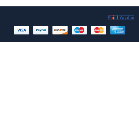
P
a
i
n
t
Yazılım